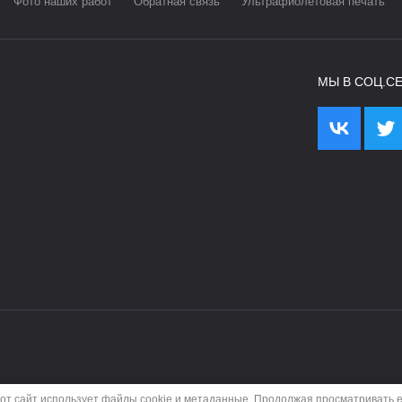
Фото наших работ
Обратная связь
Ультрафиолетовая печать
МЫ В СОЦ.СЕ
от сайт использует файлы cookie и метаданные. Продолжая просматривать е