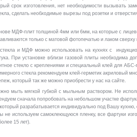
рый срок изготовления, нет необходимости вызывать за
кла, сделать необходимые вырезы под розетки и отверстия п
нове МДФ-плит толщиной 4мм или 6мм, на которые с лицев
тавливаются только с матовой фотопечатью и лаком сверху
о стекла и МДФ можно использовать на кухнях с индукци
ука. При установке вблизи газовой плиты необходима до
итное стекло с креплениями и специальный клей для АБС-
имерного стекла рекомендуем клей-герметик акриловый мно
еж, который так же можно приобрести у нас на сайте.
ожно мыть мягкой губкой с мыльным раствором. Не исполь
ндуем сначала попробовать на небольшом участке фартук
 который разрабатывается индивидуально под Вашу кухню, 
мы не используем самоклеющуюся пленку, все фартуки изго
олее 15 лет).