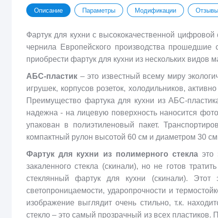
Описание
Параметры
Модификации
Отзыв
Фартук для кухни с высококачественной цифровой
чернила Европейского производства прошедшие 
приобрести фартук для кухни из нескольких видов 
АБС-пластик
– это известный всему миру экологи
игрушек, корпусов розеток, холодильников, актив
Преимущество фартука для кухни из АБС-пластика
надежна - на лицевую поверхность наносится фото
упакован в полиэтиленовый пакет. Транспортиро
компактный рулон высотой 60 см и диаметром 30 см. В
Фартук для кухни из полимерного стекла
это 
закаленного стекла (скинали), но не готов трати
стеклянный фартук для кухни (скинали). Этот
светопроницаемости, ударопрочности и термостойко
изображение выглядит очень стильно, т.к. наход
стекло – это самый прозрачный из всех пластиков.