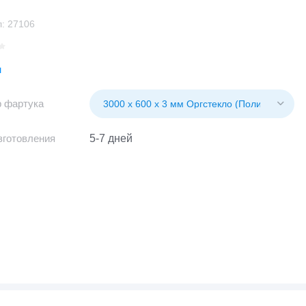
:
27106
н
 фартука
зготовления
5-7 дней