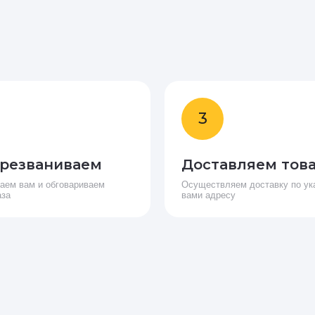
3
резваниваем
Доставляем тов
аем вам и обговариваем
Осуществляем доставку по ук
аза
вами адресу