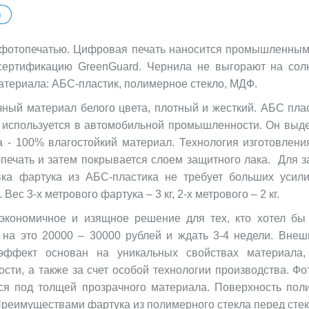
ы
 фотопечатью. Цифровая печать наносится промышленным
сертификацию GreenGuard. Чернила не выгорают на сол
материала: АБС-пластик, полимерное стекло, МДФ.
чный материал белого цвета, плотный и жесткий. АБС плас
но используется в автомобильной промышленности. Он выд
 - 100% влагостойкий материал. Технология изготовлени
печать и затем покрывается слоем защитного лака. Для 
вка фартука из АБС-пластика не требует больших усил
ес 3-х метрового фартука – 3 кг, 2-х метрового – 2 кг.
экономичное и изящное решение для тех, кто хотел бы
ть на это 20000 – 30000 рублей и ждать 3-4 недели. Вне
 эффект основан на уникальных свойствах материала
сти, а также за счет особой технологии производства. Ф
ится под толщей прозрачного материала. Поверхность пол
 Преимуществами фартука из полимерного стекла перед сте