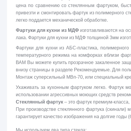
цена по сравнению со стеклянным фартуком, быст
привезти и смонтировать фартук из полимерного сте
легко поддается механической обработке.
Фартуки для кухни из МДФ
изготавливаются на ос
лака. Фартуки для кухни из МДФ толщиной 3мм изго
Фартуки для кухни из АБС-пластика, полимерног
температурного режима на комфорках вблизи фарт
ВАМ Вы можете купить прозрачное закаленное защ
внизу страницы в разделе Рекомендуемые. Для пол
Монтаж суперсильный МВп-70, или специальный креп
Ухаживать за кухонным фартуком легко. Фартук м
использовании агрессивных моющих средств рекоме
Стеклянный фартук
– это фартук премиум-класса,
При производстве стеклянного фартука (скинали) 
гарантирует качество изображения на долгие годы (б
Мы используем два типа стекла: