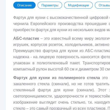
Описание
Параметры
Модификации
Отзыв
Фартук для кухни с высококачественной цифровой
чернила Европейского производства прошедшие 
приобрести фартук для кухни из нескольких видов 
АБС-пластик
– это известный всему миру экологи
игрушек, корпусов розеток, холодильников, актив
Преимущество фартука для кухни из АБС-пластика
надежна - на лицевую поверхность наносится фото
упакован в полиэтиленовый пакет. Транспортиро
компактный рулон высотой 60 см и диаметром 30 см. В
Фартук для кухни из полимерного стекла
это 
закаленного стекла (скинали), но не готов трати
стеклянный фартук для кухни (скинали). Этот
светопроницаемости, ударопрочности и термостойко
изображение выглядит очень стильно, т.к. наход
стекло – это самый прозрачный из всех пластиков.