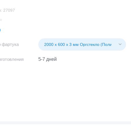
:
27097
н
 фартука
зготовления
5-7 дней