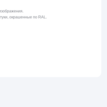
 изображения.
ртуки, окрашенные по
RAL
.