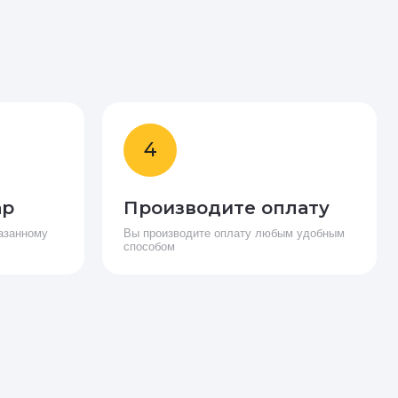
4
ар
Производите оплату
азанному
Вы производите оплату любым удобным
способом