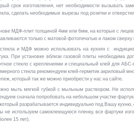
рый срок изготовления, нет необходимости вызывать за
кла, сделать необходимые вырезы под розетки и отверстия п
нове МДФ-плит толщиной 4мм или 6мм, на которые с лицев
тавливаются только с матовой фотопечатью и лаком сверху
о стекла и МДФ можно использовать на кухнях с индукци
ука. При установке вблизи газовой плиты необходима до
итное стекло с креплениями и специальный клей для АБС-
имерного стекла рекомендуем клей-герметик акриловый мно
еж, который так же можно приобрести у нас на сайте.
ожно мыть мягкой губкой с мыльным раствором. Не исполь
ндуем сначала попробовать на небольшом участке фартук
 который разрабатывается индивидуально под Вашу кухню, 
мы не используем самоклеющуюся пленку, все фартуки изго
олее 15 лет).