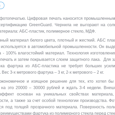
ы
 фотопечатью. Цифровая печать наносится промышленным
сертификацию GreenGuard. Чернила не выгорают на сол
материала: АБС-пластик, полимерное стекло, МДФ.
чный материал белого цвета, плотный и жесткий. АБС плас
но используется в автомобильной промышленности. Он выд
 - 100% влагостойкий материал. Технология изготовлени
печать и затем покрывается слоем защитного лака. Для 
вка фартука из АБС-пластика не требует больших усил
ес 3-х метрового фартука – 3 кг, 2-х метрового – 2 кг.
экономичное и изящное решение для тех, кто хотел бы
ть на это 20000 – 30000 рублей и ждать 3-4 недели. Вне
 эффект основан на уникальных свойствах материала
сти, а также за счет особой технологии производства. Ф
ится под толщей прозрачного материала. Поверхность пол
 Преимуществами фартука из полимерного стекла перед сте