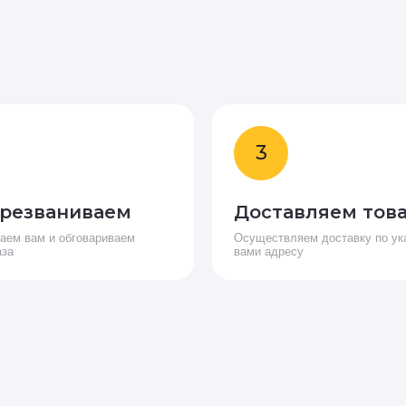
3
резваниваем
Доставляем тов
аем вам и обговариваем
Осуществляем доставку по ук
аза
вами адресу