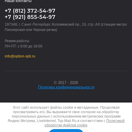
Наши контакты
+7 (812) 372-54-97
+7 (921) 855-54-97
197348, г. Санкт-Петербург, Коломяжский пр., 10, стр. АХ (станция метро
Пионерская или Черная речка)
Режим работы:
ПН-ПТ: с 9:00 до 18:00
info@option-spb.ru
© 2017 - 2026
Политика конфиденциальности
Этот сайт использует файлы cookie и метаданные. Продолжая
просматривать его, Вы выражаете свое согласие на обработку
персональных данных с использованием метрических программ
Яндекс.Метрика, LiveInternet, Top.Mail.Ru в соответствии с
Политикой
обработки файлов cookie